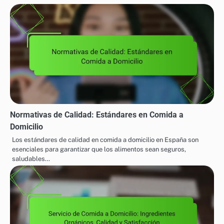
CALIDAD DE INGREDIENTES EN COMIDA A DOMICILIO
Menús de Comida a
Comida a Domicilio vs
Post
Domicilio: Comparativa en
Restaurantes:
navigation
Madrid
Comparativa de Precios
Related Posts
Normativas de Calidad: Estándares en Comida a