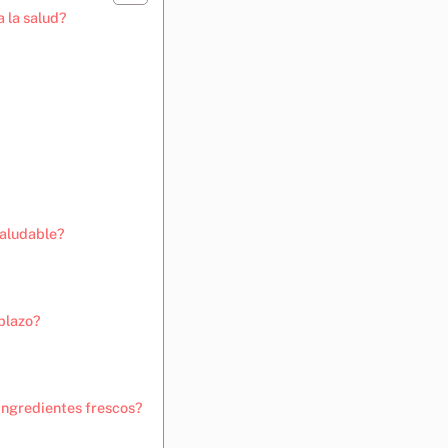
a la salud?
saludable?
 plazo?
ingredientes frescos?