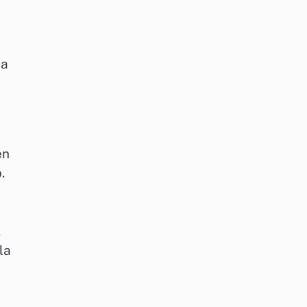
ia
en
.
.
la