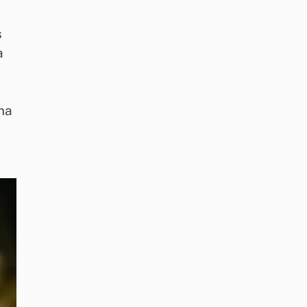
s
a
Una