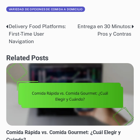
VARIEDAD DE OPCIONES DE COMIDA A DOMICILIO
Delivery Food Platforms:
Entrega en 30 Minutos:
Post
First-Time User
Pros y Contras
navigation
Navigation
Related Posts
Comida Rápida vs. Comida Gourmet: ¿Cuál Elegir y
Cuándo?