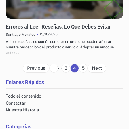
OPINIONES Y RESEÑAS DE COMIDA A DOMICILIO
Errores al Leer Reseñas: Lo Que Debes Evitar
15/10/2025
Santiago Morales
Al leer reseñas, es común cometer errores que pueden afectar
nuestra percepción del producto o servicio. Adoptar un enfoque
crítico…
Posts
…
Previous
1
3
4
5
Next
pagination
Enlaces Rápidos
Todo el contenido
Contactar
Nuestra Historia
Categorías